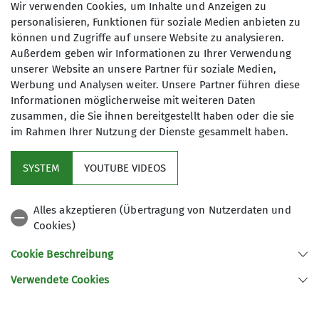
Wir verwenden Cookies, um Inhalte und Anzeigen zu
Elbsandsteingebirge ist das selbstständige Legen
personalisieren, Funktionen für soziale Medien anbieten zu
von Sicherungen aus Textil. Diese textilen
können und Zugriffe auf unsere Website zu analysieren.
Sicherungen sind meist in Form von bunten
Außerdem geben wir Informationen zu Ihrer Verwendung
Schlingen zu finden. Was die Schlingen alles
unserer Website an unsere Partner für soziale Medien,
können und wie man sie am besten legt, lernen
Werbung und Analysen weiter. Unsere Partner führen diese
unsere Athlet*innen beim Schlingenkurs.
Informationen möglicherweise mit weiteren Daten
zusammen, die Sie ihnen bereitgestellt haben oder die sie
Eindrücke davon erhaltet ihr im
YouTube-Video
.
im Rahmen Ihrer Nutzung der Dienste gesammelt haben.
SYSTEM
YOUTUBE VIDEOS
Dafür haben wir uns die Wolfsfalle in der
Sächsischen Schweiz als Ziel ausgewählt. Wichtig
Alles akzeptieren (Übertragung von Nutzerdaten und
war uns dabei, dass die Teilnehmer*innen ein
Cookies)
Gefühl für ihre selbst gelegten Schlingen
bekommen und Vertrauen zu diesen aufbauen
Cookie Beschreibung
können. Wie das genau aussieht, zeigt sich im
Verwendete Cookies
Video. Für ein sicheres Training wurden die
Athlet*innen stets hintersichert. Vielen Dank an