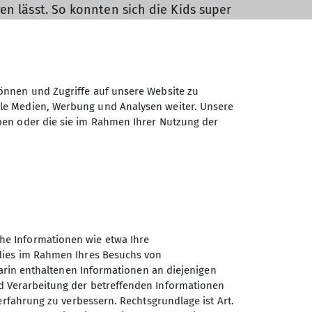
en lässt. So konnten sich die Kids super
 lief dann aber sehr gut. Nebend der hohen
t auch dem offiziellen DAV-Reglement an.
önnen und Zugriffe auf unsere Website zu
ale Medien, Werbung und Analysen weiter. Unsere
ben oder die sie im Rahmen Ihrer Nutzung der
ßen Tag dringend nötig war.
he Informationen wie etwa Ihre
 dies im Rahmen Ihres Besuchs von
darin enthaltenen Informationen an diejenigen
d Verarbeitung der betreffenden Informationen
erfahrung zu verbessern. Rechtsgrundlage ist Art.
Landesverband Sachsen des