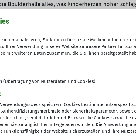
die Boulderhalle alles, was Kinderherzen höher schlag
© Karl Gähler
Boulder ging.
ies
zum Tragen kam, sorgte anfangs für etwas Verwirrung,
t aller Altersklassen nähern wir uns mit diesem Forma
hraubt, dafür aber sehr abwechlungsreich und kreativ.
zu personalisieren, Funktionen für soziale Medien anbieten zu k
zu Ihrer Verwendung unserer Website an unsere Partner für sozi
s mit Isolation.
se mit weiteren Daten zusammen, die Sie ihnen bereitgestellt ha
s noch im hauseigenen Außenpool ab, was an dem hei
en (Übertragung von Nutzerdaten und Cookies)
g
Verwendungszweck speichern Cookies bestimmte nutzerspezifisc
, Authentifizierungsmerkmale oder Sicherheitsparameter. Soweit
orderlich ist, sendet Ihr Internet-Browser die Cookies sowie die 
denen sie anfänglich heruntergeladen wurden. Die Auswertung un
ie Funktionsfähigkeit der Website sicherzustellen und Ihre Nutzer