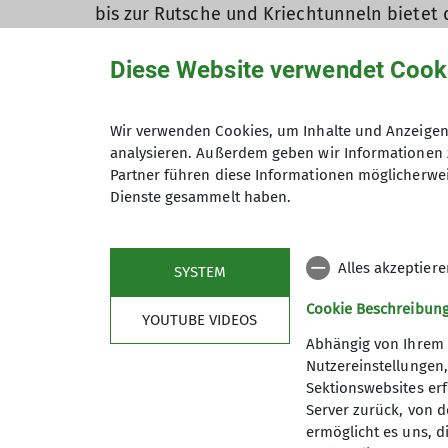
bis zur Rutsche und Kriechtunneln bietet 
erwärmen, bevor es dann in die Halbfinal-
Diese Website verwendet Cook
Das neue Format, das erstmalig im Finale 
Zeitersparnis durch den zeitgleichen Star
Einen Tick zu hart waren die Boulder gesc
Wir verwenden Cookies, um Inhalte und Anzeigen 
analysieren. Außerdem geben wir Informationen 
Das Finale lief dann nach bewährtem Modu
Partner führen diese Informationen möglicherwei
Dienste gesammelt haben.
Nach dem Wettkampf kühlten sich die Kid
Bilder
zum Finale
Alles akzeptier
SYSTEM
Ergebnisse folgen in Kürze
Cookie Beschreibun
YOUTUBE VIDEOS
Abhängig von Ihrem 
Nutzereinstellungen
Sektionswebsites erf
Server zurück, von 
ermöglicht es uns, d